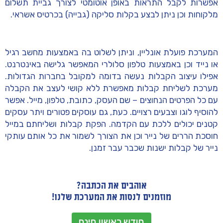
אפשרות לקבל התראות באופן אוטומטי לצורך גביית תשלום
מלקוחות וכן ניתן לבצע בקלות סליקה (גבייה) בכרטיס אשראי.
המערכת פועלת אונליין, וניתן לשלוט בה באמצעות מחשב רגיל
או נייד וכן באמצעות טלפון סלולרי המאפשר גלישה באינטרנט.
אפילו עיצוב הקבלות נעשה בדומה למקובל בחברות הגדולות.
מערכת לשליחת קבלות מאפשרת ללא קושי לעצב את הקבלה
עם כל הפרטים הנחוצים – שם העסק, כתובת, טלפון, מייל. אפשר
להוסיף לוגו וצבעים רצויים. כעת, גם עוסקים פטורים ויתר עסקים
קטנים יכולים ללכת עם הקדמה. הפקת קבלות ושליחתם במייל
חוסכת הררים של נייר וכן את הצורך לשמור את כל אותם עותקי
נייר של קבלות ישנות שכבר עבר זמנן.
אוהבים את הכתבה?
מוזמנים לנסות את המערכת שלנו!
חודש ראשון חינם