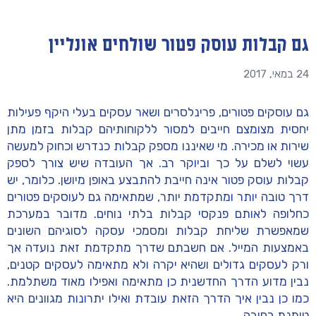
גם קבלות עוסק פטור שולחים אונליין
24 במאי, 2017
גם עוסקים פטורים, פרינלסרים ושאר עסקים בעלי היקף פעילות
יחסית מצומצם חייבים למסור ללקוחותיהם קבלות בזמן מתן
שירות או מכירה. מי שאיננו מספק קבלות כנדרש וכחוק למעשה
עשוי לשלם על כך וביוקר רב. אך העובדה שיש צורך לספק
קבלות עוסק פטור אינה חייבת להתבצע באופן מיושן. כלומר, יש
דרך טובה יותר ומתקדמת יותר, שמתאימה גם לעוסקים פטורים
כחלופה לאותם פנקסי קבלות בלתי נוחים. מדובר במערכת
שמאפשרת שליחת קבלות ומסמכי עסקה לסוגיהם השונים
באמצעות המייל. אם חשבתם שדרך מתקדמת זאת נועדה אך
ורק לעסקים גדולים ושהיא יקרה ולא מתאימה לעסקים קטנים,
נבין מדוע הדרך החדשנית כן מתאימה ואפילו מאוד משתלמת.
כמו כן נבין איך הדרך הזאת עובדת ואילו יתרונות מגוונים היא
טומנת בחובה.