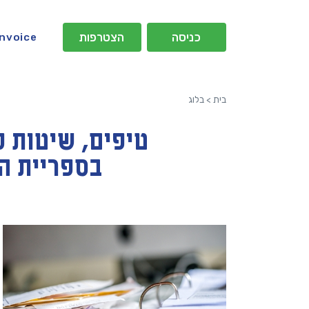
כניסה
הצטרפות
Invoice
בית
>
בלוג
טיפים, שיטות ע
בספריית ה