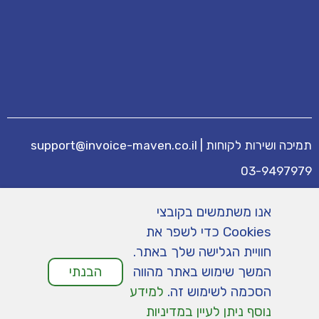
תמיכה ושירות לקוחות
|
support@invoice-maven.co.il
03-9497979
מידע נוסף
אנו משתמשים בקובצי
מחירים
|
תנאי שימוש
|
תמיכה
|
מפת אתר
|
Cookies כדי לשפר את
הצהרת נגישות
|
מדיניות פרטיות
חוויית הגלישה שלך באתר.
המשך שימוש באתר מהווה
הבנתי
הסכמה לשימוש זה.
למידע
נוסף ניתן לעיין במדיניות