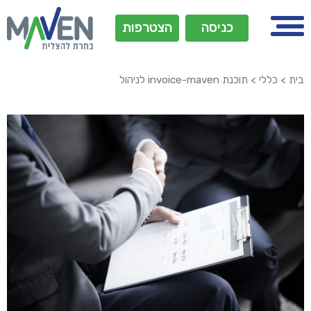
כניסה
הצטרפות
בית
>
כללי
>
תוכנת invoice-maven לניהול