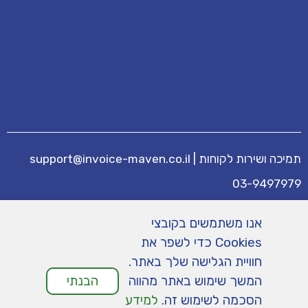
תמיכה ושירות לקוחות
|
support@invoice-maven.co.il
03-9497979
מידע נוסף
אנו משתמשים בקובצי
מחירים
|
תנאי שימוש
|
תמיכה
|
מפת אתר
|
Cookies כדי לשפר את
הצהרת נגישות
|
מדיניות פרטיות
חוויית הגלישה שלך באתר.
המשך שימוש באתר מהווה
הבנתי
הסכמה לשימוש זה.
למידע