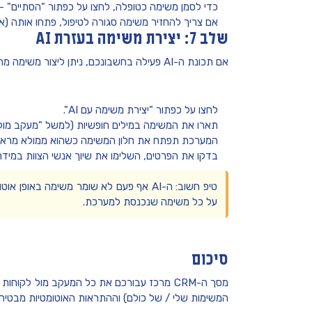
כדי לסמן משימה כטופלה, לחצו על כפתור
"הסתיים"
— 
אם צריך להחזיר משימה סגורה לטיפול, פתחו אותה (א
שלב 7: יצירת משימה בעזרת AI
אם תכונת ה-AI פעילה בחשבונכם, ניתן ליצור משימה מתוך תיאור חופשי:
לחצו על כפתור
"יצירת משימה עם AI"
.
תארו את המשימה במילים חופשיות (למשל "מעקב מול הל
המערכת תפתח את חלון המשימה כשהוא ממולא מראש —
בדקו את הפרטים, השלימו את שיוך אנשי הצוות במידת
טיפ חשוב:
ה-AI אף פעם לא שומר משימה באופן 
על כל משימה שנכנסת למערכת.
סיכום
מסך ה-CRM מרכז עבורכם את כל המעקב מול לקוח
המשימות שלי / של כולם) וההתראות האוטומטיות מבטיח ש