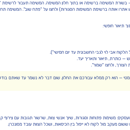
בשורת המשימה ברשימה או בתוך חלון המשימה. המשימה תעבור לרשימת
"
ו אתרו אותה ברשימת המשימות הסגורות) ולחצו על
"פתח שוב"
. המשימה תחז
קוח אבי לוי לגבי החשבונית עד יום חמישי").
 כותרת, תיאור ותאריך יעד.
 הצורך, ולחצו
"שמור"
.
אוטומטי — הוא רק ממלא עבורכם את החלון. שום דבר לא נשמר עד שאתם בוד
ות ועסקים: משימות פתוחות וסגורות, שיוך אנשי צוות, שרשור תגובות עם צירוף ק
שום מעקב מול לקוח לא ייפול בין הכיסאות, ושכל הצוות עובד מסונכרן.