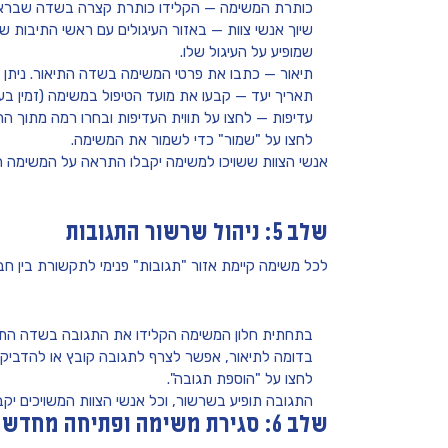
כותרת המשימה
— הקלידו כותרת קצרה בשדה שבראש 
שיוך אנשי צוות
— באזור העיגולים עם ראשי התיבות ש
שמופיע על העיגול שלו.
תיאור
— כתבו את פרטי המשימה בשדה התיאור. ניתן
תאריך יעד
— קבעו את מועד הטיפול במשימה (זמין בע
עדיפות
— לחצו על תווית העדיפות ובחרו רמה מתוך הר
לחצו על
"שמור"
כדי לשמור את המשימה.
אנשי הצוות ששויכו למשימה יקבלו התראה על המשימה ה
שלב 5: ניהול שרשור התגובות
לכל משימה קיימת אזור
"תגובות"
פנימי לתקשורת בין חבר
בתחתית חלון המשימה הקלידו את התגובה בשדה התג
בדומה לתיאור, אפשר לצרף לתגובה קובץ או להדביק 
לחצו על
"הוספת תגובה"
.
התגובה תופיע בשרשור, וכל אנשי הצוות המשויכים י
שלב 6: סגירת משימה ופתיחה מחדש