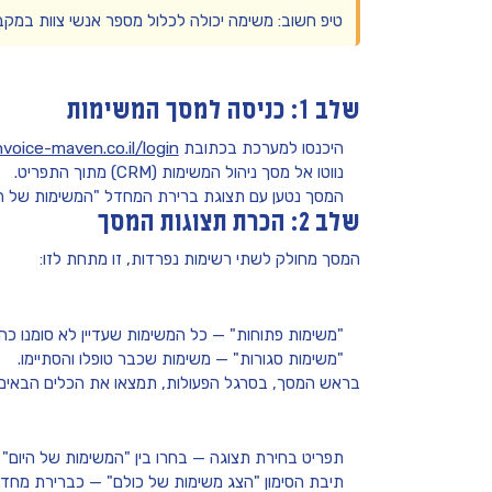
טיפ חשוב:
משימה יכולה לכלול מספר אנשי צוות במקב
שלב 1: כניסה למסך המשימות
היכנסו למערכת בכתובת
nvoice-maven.co.il/login
נווטו אל מסך ניהול המשימות (CRM) מתוך התפריט.
המסך נטען עם תצוגת ברירת המחדל
"המשימות של הי
שלב 2: הכרת תצוגות המסך
המסך מחולק לשתי רשימות נפרדות, זו מתחת לזו:
"משימות פתוחות"
— כל המשימות שעדיין לא סומנו כהו
"משימות סגורות"
— משימות שכבר טופלו והסתיימו.
בראש המסך, בסרגל הפעולות, תמצאו את הכלים הבאים:
תפריט בחירת תצוגה — בחרו בין
"המשימות של היום"
(
תיבת הסימון
"הצג משימות של כולם"
— כברירת מחדל 