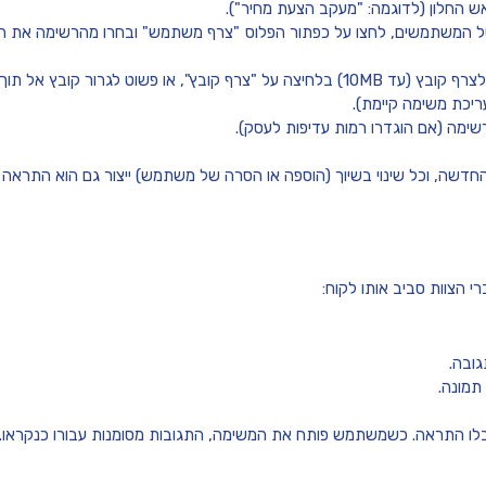
החלון (לדוגמה: "מעקב הצעת מחיר").
ל המשתמשים, לחצו על כפתור הפלוס
"צרף משתמש"
לצרף קובץ
(עד 10MB) בלחיצה על "צרף קובץ", או פשוט לגרור קובץ אל תוך השדה / להדביק תמונה ישירות.
ריכת משימה קיימת).
שימה (אם הוגדרו רמות עדיפות לעסק).
חדשה, וכל שינוי בשיוך (הוספה או הסרה של משתמש) ייצור גם הוא התראה 
י הצוות סביב אותו לקוח:
ובה.
תמונה.
קבלו התראה. כשמשתמש פותח את המשימה, התגובות מסומנות עבורו כנקראו.