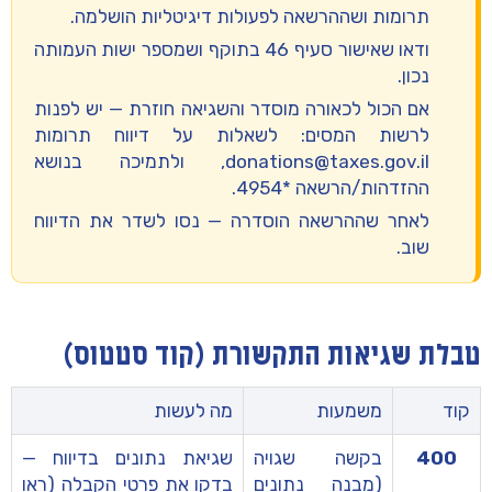
תרומות ושההרשאה לפעולות דיגיטליות הושלמה.
ודאו שאישור סעיף 46 בתוקף ושמספר ישות העמותה
נכון.
אם הכול לכאורה מוסדר והשגיאה חוזרת — יש
לפנות
לרשות המסים
: לשאלות על דיווח תרומות
donations@taxes.gov.il
, ולתמיכה בנושא
ההזדהות/הרשאה
*4954
.
לאחר שההרשאה הוסדרה — נסו לשדר את הדיווח
שוב.
טבלת שגיאות התקשורת (קוד סטטוס)
קוד
משמעות
מה לעשות
400
בקשה שגויה
שגיאת נתונים בדיווח —
(מבנה נתונים
בדקו את פרטי הקבלה (ראו