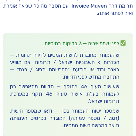
תרומה דרך Invoice Maven, עם הסבר מה כל שגיאה אומרת
ואיך לפתור אותה.
לפני שממשיכים — 3 בדיקות בסיסיות
שהעמותה מחוברת לרשות המסים לדיווח תרומות
—
הגדרות > חשבוניות ישראל / תרומות
. אם מופיע
באנר ורוד או הודעת "ההרשמה תפוג / פגה" —
התחברו מחדש לפני הדיווח.
שאישור סעיף 46 בתוקף
— הדיווח מתאפשר רק
לעמותה בעלת אישור סעיף 46 תקף במערכת
תרומות ישראל.
שמספר ישות העמותה נכון
— ודאו שמספר הישות
(ח.פ. / מספר עמותה) המוגדר בכרטיס העמותה
תואם למרשם רשות המסים.