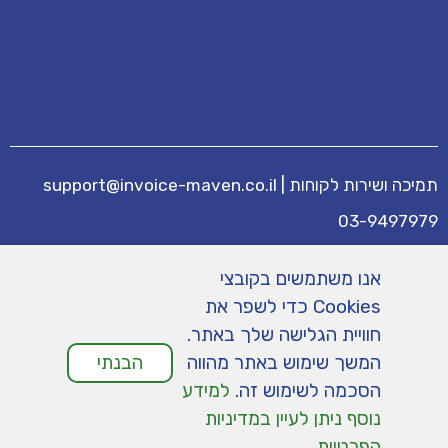
תמיכה ושירות לקוחות
|
support@invoice-maven.co.il
03-9497979
מידע נוסף
אנו משתמשים בקובצי
מחירים
|
תנאי שימוש
|
תמיכה
|
מפת אתר
|
Cookies כדי לשפר את
הצהרת נגישות
|
מדיניות פרטיות
חוויית הגלישה שלך באתר.
המשך שימוש באתר מהווה
הבנתי
הסכמה לשימוש זה.
למידע
נוסף ניתן לעיין במדיניות
הפרטיות
.