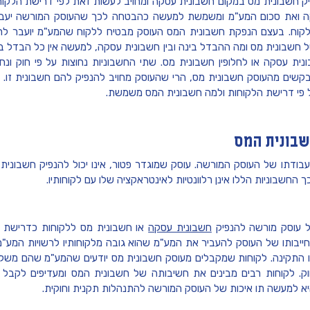
יק חשבונית מס במקום חשבונית עסקה ומחויב לעשות זאת לפי דרישת הלקו
ה ואת סכום המע"מ ומשמשת למעשה כהבטחה לכך שהעוסק המורשה יעביר
קוח. בעצם הנפקת חשבונית המס העוסק מבטיח ללקוח שהמע"מ יועבר לרש
שבונית מס ומה ההבדל בינה ובין חשבונית עסקה, למעשה אין כל הבדל בינ
ונית עסקה או לחלופין חשבונית מס. שתי החשבוניות נחוצות על פי חוק ו
קשים מהעוסק חשבונית מס, הרי שהעוסק מחויב להנפיק להם חשבונית זו. ב
 פי דרישת הלקוחות ולמה חשבונית המס משמשת.
בונית המס
בודתו של העוסק המורשה. עוסק שמוגדר פטור, אינו יכול להנפיק חשבונית
החשבוניות הללו אינן רלוונטיות לאינטראקציה שלו עם לקוחותיו.
ל עוסק מורשה להנפיק
חשבונית עסקה
או חשבונית מס ללקוחות כדרישת ת
יבותו של העוסק להעביר את המע"מ שהוא גובה מלקוחותיו לרשויות המע"מ,
ו התקינה. לקוחות שמקבלים מעוסק חשבונית מס יודעים שהמע"מ שהם משלמי
וק. לקוחות רבים מבינים את חשיבותה של חשבונית המס ומעדיפים לקבל 
א למעשה תו איכות של העוסק המורשה להתנהלות תקנית וחוקית.