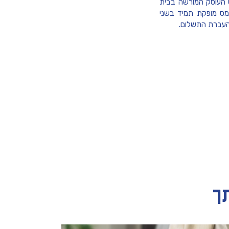
ש העוסק המורשה בבית
המס מופקת תמיד בשני
 והעברת התשלום.
תך