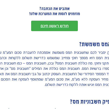
אוהבים את הכתבה?
מוזמנים לנסות את המערכת שלנו!
חודש ראשון חינם
המס משמשת?
יסביר לכם שחשבונית המס משמשת אסמכתה להעברת סכום המע"מ שעוס
ונית המס היא מסמך חוקי ומחייב שמשמש כדרישת תשלום ללקוחות וכה
תקני וחוקי. מה כוללת חשבונית המס? ובכן, חשבונית המס – כמו חשבונית 
רו ברשויות המס. חשבונית המס כוללת את המילים "חשבונית מס" וכן את ה
צד המספר הסידורי של החשבונית. העוסק יכתוב על גבי חשבונית המס את תא
מחיר העסקה ללא מע"מ, את סכום המע"מ שמתווסף לעסקה ואת הסכום ה
נית המס ויגיש אותה ללקוח כדרישת תשלום.
יק חשבוניות מס?