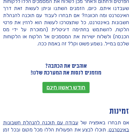
הפרטים ולחתום ולאחר מכן לשלוח את המסמכים הללו ללקוחות
שעבדנו איתם. כיום, הזמנים השתנו וניתן לעשות זאת דרך
האינטרנט ומה הכוונה? אם תבחרו לעבוד עם תוכנה להנהלת
חשבונות באינטרנט, כל שתצטרכו לעשות הוא להזין את פרטי
הלקוח, להשתמש בחתימה דיגיטלית (המוכרת על ידי מס
הכנסה) ולשלוח ישירות את המסמכים אל הלקוח או הלקוחות
שלכם במייל. נשמע פשוט וקל? זה באמת ככה.
אוהבים את הכתבה?
מוזמנים לנסות את המערכת שלנו!
חודש ראשון חינם
זמינות
אם תבחרו באופציה של
עבודה עם תוכנה להנהלת חשבונות
באינטרנט
, תוכלו לבצע את הפעולות הללו מכל מקום ובכל זמן