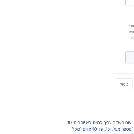
במידה ואתה רוצה שהשדה יופיע במסמך, שם השדה צריך להיות לא יותר מ-10
תווים כולל רווחים. לדוגמא: "מספר רכב", "מספר חדר", "מספר מנוי". וכו'.. עד 10 תווים (כולל