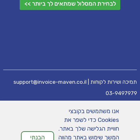
לבחירת המסלול שמתאים לך ביותר >>
תמיכה ושירות לקוחות
|
support@invoice-maven.co.il
03-9497979
מידע נוסף
אנו משתמשים בקובצי
מחירים
|
תנאי שימוש
|
תמיכה
|
מפת אתר
|
Cookies כדי לשפר את
הצהרת נגישות
|
מדיניות פרטיות
חוויית הגלישה שלך באתר.
המשך שימוש באתר מהווה
הבנתי