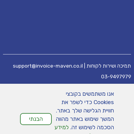
תמיכה ושירות לקוחות
|
support@invoice-maven.co.il
03-9497979
מידע נוסף
אנו משתמשים בקובצי
מחירים
|
תנאי שימוש
|
תמיכה
|
מפת אתר
|
Cookies כדי לשפר את
הצהרת נגישות
|
מדיניות פרטיות
חוויית הגלישה שלך באתר.
המשך שימוש באתר מהווה
הבנתי
הסכמה לשימוש זה.
למידע