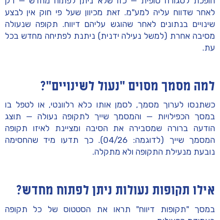
הופכת ל
סגורה סופית
— כזו שלא ניתן לפתוח מחדש —
רק
לאחר שדווח עליה למע"מ
. זאת מכיוון שעל פי חוק אין לבצע
שינויים בנתונים לאחר שהוגש עליהם דיווח. תקופה שנעולה
מסיבה אחרת (למשל נעילה ידנית) ניתנת לפתיחה מחדש בכל
עת.
למה מסמך מסוים "נעול לשינויים"?
כשתנסו לערוך מסמך, לסמן אותו כלא רלוונטי, או לטפל בו
במסך הכפילויות — והמסמך שייך לתקופה נעולה — תוצג
הודעה ברורה שמסבירה את הסיבה ומציינת
לאיזו תקופה
המסמך שייך (לדוגמה: 04/26). כך תדעו מיד שהחסימה
נובעת מנעילת התקופה ולא מתקלה.
אילו תקופות נעולות ניתן לפתוח מחדש?
במסך
"תקופות דיווח"
תראו את הסטטוס של כל תקופה