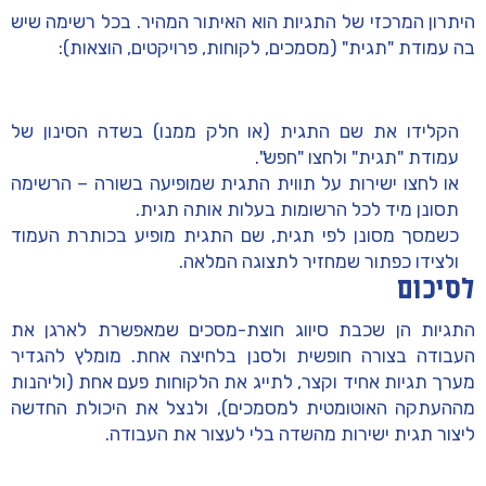
היתרון המרכזי של התגיות הוא האיתור המהיר. בכל רשימה שיש
בה עמודת
"תגית"
(מסמכים, לקוחות, פרויקטים, הוצאות):
הקלידו את שם התגית (או חלק ממנו) בשדה הסינון של
עמודת "תגית" ולחצו
"חפש"
.
או לחצו ישירות על
תווית התגית
שמופיעה בשורה – הרשימה
תסונן מיד לכל הרשומות בעלות אותה תגית.
כשמסך מסונן לפי תגית, שם התגית מופיע בכותרת העמוד
ולצידו כפתור שמחזיר לתצוגה המלאה.
לסיכום
התגיות הן שכבת סיווג חוצת-מסכים שמאפשרת לארגן את
העבודה בצורה חופשית ולסנן בלחיצה אחת. מומלץ להגדיר
מערך תגיות אחיד וקצר, לתייג את הלקוחות פעם אחת (וליהנות
מההעתקה האוטומטית למסמכים), ולנצל את היכולת החדשה
ליצור תגית ישירות מהשדה בלי לעצור את העבודה.