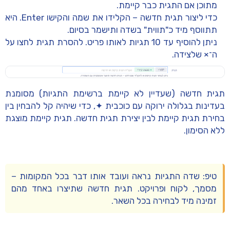
מתוכן אם התגית כבר קיימת.
כדי
ליצור תגית חדשה
– הקלידו את שמה והקישו
Enter
. היא
תתווסף מיד כ"תווית" בשדה ותישמר בסיום.
ניתן להוסיף עד
10 תגיות
לאותו פריט. להסרת תגית לחצו על
ה־
×
שלצידה.
תגית
חדשה
(שעדיין לא קיימת ברשימת התגיות) מסומנת
בעדינות ב
גלולה ירוקה
עם כוכבית
✦
, כדי שיהיה קל להבחין בין
בחירת תגית קיימת לבין יצירת תגית חדשה. תגית קיימת מוצגת
ללא הסימון.
טיפ:
שדה התגיות נראה ועובד אותו דבר בכל המקומות –
מסמך, לקוח ופרויקט. תגית חדשה שתיצרו באחד מהם
זמינה מיד לבחירה בכל השאר.