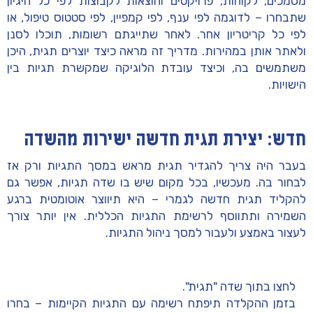
מסמכים, לקוחות, פרויקטים והוצאות
לקבוצות לפי כל היגיון
שתבחרו – לדוגמה לפי ענף, לפי קמפיין, לפי סטטוס טיפול, או
לפי כל קריטריון אחר. לאחר שתייגתם רשומות, תוכלו לסנן
ולאתר אותן במהירות. מדריך זה מראה כיצד יוצרים תגית, היכן
משתמשים בה, וכיצד עובדת הלוגיקה שמקשרת תגיות בין
הישויות.
חדש: יצירת תגית חדשה ישירות מהשדה
בעבר היה צריך להגדיר תגית מראש במסך התגיות ורק אז
לבחור בה.
מעכשיו, בכל מקום שיש בו שדה תגיות, אפשר גם
להקליד תגית חדשה לגמרי
– היא תיווצר אוטומטית ברגע
השמירה ותתווסף לרשימת התגיות הכללית. אין יותר צורך
לעצור באמצע ולעבור למסך ניהול התגיות.
לחצו בתוך שדה
"תגית"
.
בזמן ההקלדה תיפתח רשימה עם התגיות הקיימות – בחרו