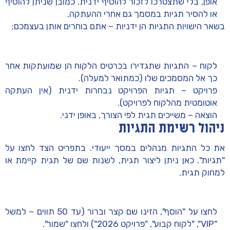
אופן, בלי שתצטרכו לזכור להוסיף ידנית. כמובן שניתן להוסיף
או להסיר תגיות במסמך גם אחרי ההעתקה.
בשאר הישויות התגיות הן
ידניות
– אתם בוחרים אותן בעצמכם:
לקוח
– התגיות שתגדירו בכרטיס הלקוח הן שמועתקות אחר
כך אל המסמכים שלו (כמתואר למעלה).
פרויקט
– תגיות הפרויקט נבחרות ידנית (אין העתקה
אוטומטית מהלקוח לפרויקט).
הוצאה
– משייכים תגית לפי הצורך, באופן ידני.
ניהול רשימת התגיות
את כל התגיות מנהלים במסך ייעודי. בתפריט הצד לחצו על
"תגיות"
. כאן ניתן ליצור תגית, לשנות שם של תגית קיימת או
למחוק תגית.
לחצו על
"הוסף"
, הזינו שם קצר וברור (עד 50 תווים – למשל
"VIP", "לקוח קבוע", "פרויקט 2026") ולחצו
"שמור"
.