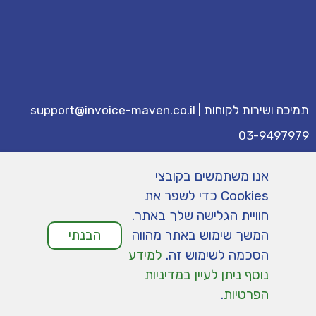
תמיכה ושירות לקוחות
|
support@invoice-maven.co.il
03-9497979
מידע נוסף
אנו משתמשים בקובצי
מחירים
|
תנאי שימוש
|
תמיכה
|
מפת אתר
|
Cookies כדי לשפר את
הצהרת נגישות
|
מדיניות פרטיות
חוויית הגלישה שלך באתר.
המשך שימוש באתר מהווה
הבנתי
הסכמה לשימוש זה.
למידע
נוסף ניתן לעיין במדיניות
הפרטיות
.