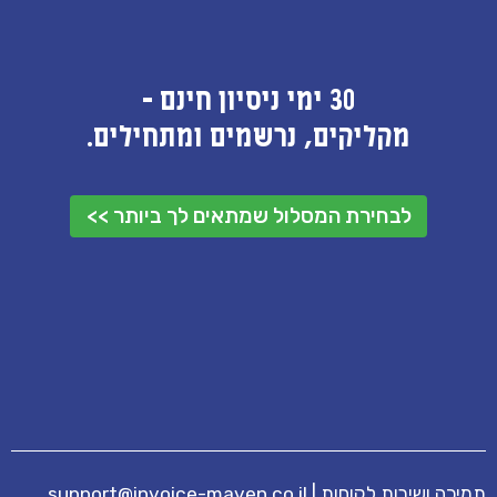
30 ימי ניסיון חינם -
מקליקים, נרשמים ומתחילים.
לבחירת המסלול שמתאים לך ביותר >>
תמיכה ושירות לקוחות
|
support@invoice-maven.co.il