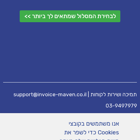
לבחירת המסלול שמתאים לך ביותר >>
תמיכה ושירות לקוחות
|
support@invoice-maven.co.il
03-9497979
מידע נוסף
אנו משתמשים בקובצי
מחירים
|
תנאי שימוש
|
תמיכה
|
מפת אתר
|
Cookies כדי לשפר את
הצהרת נגישות
|
מדיניות פרטיות