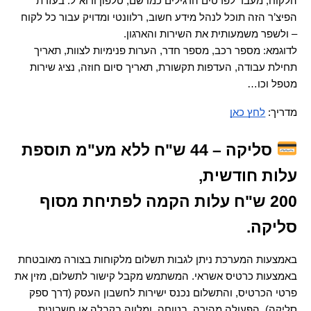
הלקוח, מעבר לפרטים הרגילים כמו שם, טלפון ודוא"ל. בעזרת 
הפיצ’ר הזה תוכל לנהל מידע חשוב, רלוונטי ומדויק עבור כל לקוח 
– ולשפר משמעותית את השירות והארגון.
לדוגמא: מספר רכב, מספר חדר, הערות פנימיות לצוות, תאריך 
תחילת עבודה, העדפות תקשורת, תאריך סיום חוזה, נציג שירות 
מטפל וכו…
מדריך: 
לחץ כאן
 סליקה – 44 ש"ח ללא מע"מ תוספת 
עלות חודשית,
200 ש"ח עלות הקמה לפתיחת מסוף 
סליקה.
באמצעות המערכת ניתן לגבות תשלום מלקוחות בצורה מאובטחת 
באמצעות כרטיס אשראי. המשתמש מקבל קישור לתשלום, מזין את 
פרטי הכרטיס, והתשלום נכנס ישירות לחשבון העסק (דרך ספק 
סליקה). הפעולה מהירה, בטוחה, ומלווה בקבלה או חשבונית 