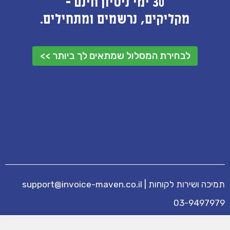
30 ימי ניסיון חינם -
מקליקים, נרשמים ומתחילים.
לבחירת המסלול שמתאים לך ביותר >>
תמיכה ושירות לקוחות
|
support@invoice-maven.co.il
03-9497979
מידע נוסף