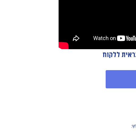
ראית ללקוח
ץ: