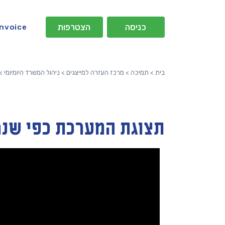
כניסה
הצטרפות
Invoice
בית
>
תמיכה
>
מרכז העזרה למייצגים
>
ניהול המשרד היומיומי
>
תצוגת המערכת כפי שנר