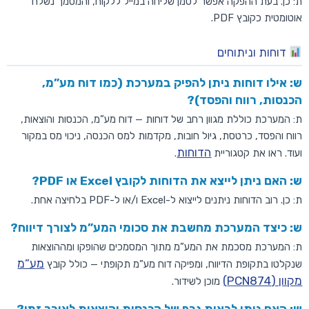
ת: כן. בעת ההפקה אפשר לסמן שליחה במייל ללקוח, והמסמך נשלח
אוטומטית כקובץ PDF.
דוחות וניתוחים
ש: אילו דוחות ניתן להפיק במערכת (כמו דוח מע”מ,
הכנסות, רווח והפסד)?
ת: המערכת כוללת מגוון רחב של דוחות — דוח מע”מ, הכנסות והוצאות,
רווח והפסד, כרטסת, גיול חובות, מקדמות למס הכנסה, ניכוי מס במקור
הדוחות
ועוד. ראו את קטגוריית
.
ש: האם ניתן לייצא את הדוחות לקובץ Excel או PDF?
ת: כן. רוב הדוחות ניתנים לייצוא ל-Excel ו/או ל-PDF בלחיצה אחת.
ש: כיצד המערכת מחשבת את סכומי המע”מ לצורך דיווח?
ת: המערכת מסכמת את המע”מ מתוך המסמכים שהופקו ומההוצאות
מע”מ
שנקלטו בתקופת הדיווח, ומפיקה דוח מע”מ תקופתי — כולל קובץ
מקוון (PCN874)
מוכן לשידור.
ש: האם ניתן לראות גרף של הכנסות והוצאות לאורך זמן?