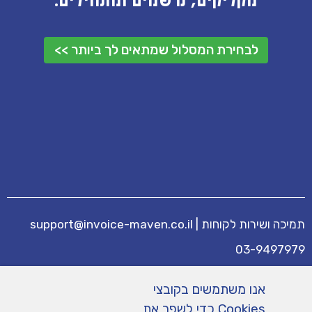
מקליקים, נרשמים ומתחילים.
לבחירת המסלול שמתאים לך ביותר >>
תמיכה ושירות לקוחות
|
support@invoice-maven.co.il
03-9497979
מידע נוסף
אנו משתמשים בקובצי
מחירים
|
תנאי שימוש
|
תמיכה
|
מפת אתר
|
Cookies כדי לשפר את