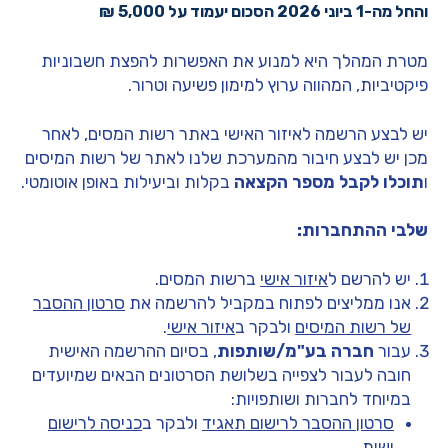
והחל מה-1 ביוני 2026
הסכום יעמוד על 5,000 ₪
מטרת המהלך היא למנוע את האפשרות להפצת חשבוניות
פיקטיביות, המהווה ערוץ למימון פשיעה וטרור.
יש לבצע הרשמה לאיזור האישי באתר רשות המסים, לאחר
מכן יש לבצע חיבור מהמערכת שלנו לאתר של רשות המיסים
ו
תוכלו לקבל מספר הקצאה
בקלות וביעילות באופן אוטומטי.
שלבי ההתחברות:
יש להרשם ל
איזור אישי
ברשות המסים.
אנו ממליצים לפתוח במקביל להרשמה את
סרטון ההסבר
של רשות המיסים
ולבקר ב
איזור אישי
.
עבור
חברה בע"מ/שותפות
, בסיום ההרשמה האישית
חובה לעבור לצפייה בשלושת הסרטונים הבאים שמיועדים
במיוחד לחברות ושותפויות:
סרטון ההסבר לרישום
תאגיד
ולבקר ב
כניסה לרישום
ישות
.