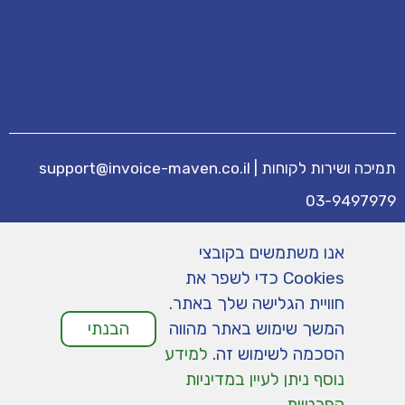
תמיכה ושירות לקוחות
|
support@invoice-maven.co.il
03-9497979
מידע נוסף
אנו משתמשים בקובצי
מחירים
|
תנאי שימוש
|
תמיכה
|
מפת אתר
|
Cookies כדי לשפר את
הצהרת נגישות
|
מדיניות פרטיות
חוויית הגלישה שלך באתר.
המשך שימוש באתר מהווה
הבנתי
הסכמה לשימוש זה.
למידע
נוסף ניתן לעיין במדיניות
הפרטיות
.