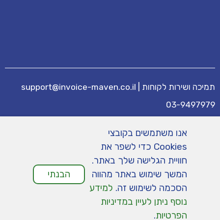
תמיכה ושירות לקוחות
|
support@invoice-maven.co.il
03-9497979
מידע נוסף
אנו משתמשים בקובצי
מחירים
|
תנאי שימוש
|
תמיכה
|
מפת אתר
|
Cookies כדי לשפר את
הצהרת נגישות
|
מדיניות פרטיות
חוויית הגלישה שלך באתר.
המשך שימוש באתר מהווה
הבנתי
הסכמה לשימוש זה.
למידע
נוסף ניתן לעיין במדיניות
הפרטיות
.