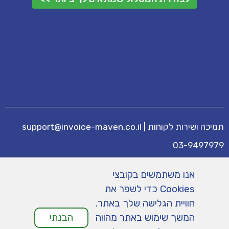
תמיכה ושירות לקוחות
|
support@invoice-maven.co.il
03-9497979
מידע נוסף
אנו משתמשים בקובצי
מחירים
|
תנאי שימוש
|
תמיכה
|
מפת אתר
|
Cookies כדי לשפר את
הצהרת נגישות
|
מדיניות פרטיות
חוויית הגלישה שלך באתר.
המשך שימוש באתר מהווה
הבנתי