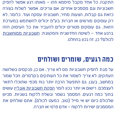
התקנה. כל אחד מקבל סיסמא וזהו – מאותו רגע אפשר להפיק
חשבוניות וגם מסמכים אחרים, אם צריכים. אפשר לשלוח בצורה
כזאת גם קבלות, הצעות מחיר, חשבונית עסקה ועוד. כלומר, לא
רק עוסקים מורשים או חברות בע"מ יכולים להשתמש במערכת
הזאת. גם עוסקים פטורים יכולים להעביר את כל העיסוק הזה
ברגע אחד – לשיטה החדשנית והמקוונת.
חשבוניות ממוחשבות
לכולם? כן, זה נכון בהחלט.
כמה רגעים, שומרים ושולחים
על מנת להפיק חשבוניות מס לא צריך, אם כן, פנקסים בשלושה
העתקים. לא צריך לשמור את כל העותקים בקלסרים. הכל שמור
במחשב, בענן. גם התפעול הרבה יותר נוח מכפי שתוכלו לתאר
לעצמכם. רישום או יותר נכון לומר
הפקת חשבוניות אונליין
עושים
בתוך כמה רגעים. המסמך נשמר ונשלח ללקוח בשניות. מכיוון
שלכולם כיום יש אי מייל (טוב, כמעט לכולם), אתם שולחים את
המסמכים ישירות ללקוח – אדם פרטי או חברה.