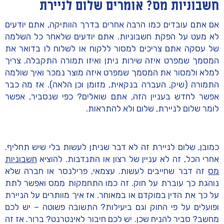
חשבוניות מס? אומרים שלום לניירת
אם אתם עובדים כמו הרבה אחרים בדרך הוותיקה, אתם יודעים
לא מעט על הפקת חשבוניות. אתם יודעים שלאחר כל השלמה
של עסקה אתם צריכים למסור ללקוח או לשלוח לו בדואר את
המסמך שמפרט איזה שירות ניתן ואיזו תמורה התקבלה. צריך
למלא ולמסור את המסמך שמפרט איזה מוצר נמכר ואיך שולמה
התמורה (שיק, העברה בנקאית, מזומן וכן הלאה). אז מה כבר
אפשר לחדש בעניין הזה, אתם שואלים? כפי שנסביר, אפשר
לומר שלום לניירת, שלום ולא להתראות.
כמובן, שלום לניירת זה לא דבר שניתן לעשות בלי שיש תחליף.
אחרי הכל, זה לא עניין של רצון או התנדבות. להוציא
חשבוניות
מס
זה דבר שחייבים לעשות. עצמאי, פרילנסר או חברה שלא
נוהגת כך עוברת על חוק. זה כמו התחמקות ממס ואפשר לתת
על כך את הדין במוקדם או במאוחר. אז איך מוותרים על הניירת
ופועלים על פי החוק וגם ביעילות? התשובה פשוטה – יש לכם
מחשב? סביר להניח שכן. יש לכם חיבור לאינטרנט? ברור. אז זה