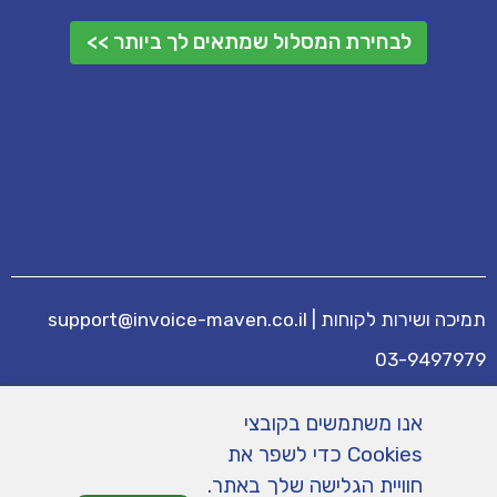
לבחירת המסלול שמתאים לך ביותר >>
תמיכה ושירות לקוחות
|
support@invoice-maven.co.il
03-9497979
מידע נוסף
אנו משתמשים בקובצי
מחירים
|
תנאי שימוש
|
תמיכה
|
מפת אתר
|
Cookies כדי לשפר את
הצהרת נגישות
|
מדיניות פרטיות
חוויית הגלישה שלך באתר.