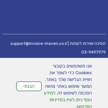
תמיכה ושירות לקוחות
|
support@invoice-maven.co.il
03-9497979
מידע נוסף
אנו משתמשים בקובצי
מחירים
|
תנאי שימוש
|
תמיכה
|
מפת אתר
|
Cookies כדי לשפר את
הצהרת נגישות
|
מדיניות פרטיות
חוויית הגלישה שלך באתר.
המשך שימוש באתר מהווה
הבנתי
הסכמה לשימוש זה.
למידע
נוסף ניתן לעיין במדיניות
הפרטיות
.