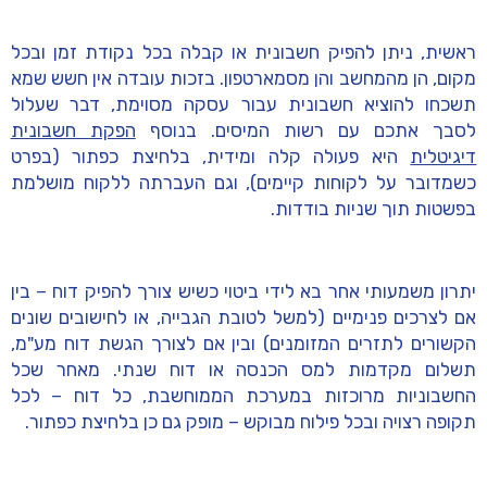
ראשית, ניתן להפיק חשבונית או קבלה בכל נקודת זמן ובכל
מקום, הן מהמחשב והן מסמארטפון. בזכות עובדה אין חשש שמא
תשכחו להוציא חשבונית עבור עסקה מסוימת, דבר שעלול
לסבך אתכם עם רשות המיסים. בנוסף
הפקת חשבונית
דיגיטלית
היא פעולה קלה ומידית, בלחיצת כפתור (בפרט
כשמדובר על לקוחות קיימים), וגם העברתה ללקוח מושלמת
בפשטות תוך שניות בודדות.
יתרון משמעותי אחר בא לידי ביטוי כשיש צורך להפיק דוח – בין
אם לצרכים פנימיים (למשל לטובת הגבייה, או לחישובים שונים
הקשורים לתזרים המזומנים) ובין אם לצורך הגשת דוח מע"מ,
תשלום מקדמות למס הכנסה או דוח שנתי. מאחר שכל
החשבוניות מרוכזות במערכת הממוחשבת, כל דוח – לכל
תקופה רצויה ובכל פילוח מבוקש – מופק גם כן בלחיצת כפתור.