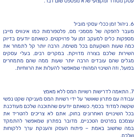
עסק מסודר ומקצועי שלא מפספס שום דבר.
6. ניהול זמן ככלי עסקי מוביל
מעבר להפקה של מסמכי מס, פלטפורמות כמו אינוויס מייבן
מספקות כלים למעקב זמן על פרויקטים. כשאתם יודעים בדיוק
כמה שעות השקעתם בכל משימה, הרבה יותר קל לתמחר את
השירות שלכם בצורה מדויקת. במקרים רבים, בעלי עסקים
מגלים שהם עובדים הרבה יותר שעות ממה שהם מתמחרים
בפועל, וזה השינוי המהותי שמאפשר להעלות את הרווחיות.
7. התאמה לדרישות רשויות המס ללא מאמץ
עבודה עם פתרון שאושר על ידי רשויות המס מעניקה שקט נפשי
שקשה למדוד בכסף. כשאתם יודעים שהתוכנה שלכם מעודכנת
בכל השינויים האחרונים בחוק, אתם לא צריכים להטריד את
עצמכם בפרטים הטכניים. מדובר בפתרון שמאפשר להתמקד
במה שחשוב באמת – פיתוח העסק והענקת ערך ללקוחות
שלכם.