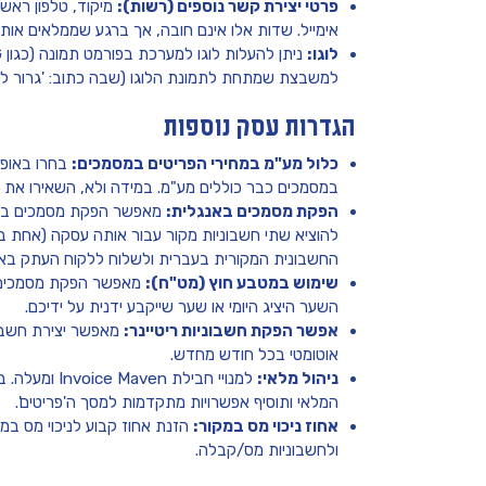
פרטי יצירת קשר נוספים (רשות):
מיקוד, טלפון ראשי
אימייל. שדות אלו אינם חובה, אך ברגע שממלאים אותם 
לוגו:
למשבצת שמתחת לתמונת הלוגו (שבה כתוב: 'גרור לכאן
הגדרות עסק נוספות
כלול מע"מ במחירי הפריטים במסמכים:
בחרו באופצ
במסמכים כבר כוללים מע"מ. במידה ולא, השאירו את 
הפקת מסמכים באנגלית:
מאפשר הפקת מסמכים בש
להוציא שתי חשבוניות מקור עבור אותה עסקה (אחת ב
החשבונית המקורית בעברית ולשלוח ללקוח העתק באנגלית (שעל
שימוש במטבע חוץ (מט"ח):
מאפשר הפקת מסמכים במט
השער היציג היומי או שער שייקבע ידנית על ידיכם.
אפשר הפקת חשבוניות ריטיינר:
מאפשר יצירת חשבו
אוטומטי בכל חודש מחדש.
ניהול מלאי:
למנויי חבילת n
המלאי ותוסיף אפשרויות מתקדמות למסך ה'פריטים'.
אחוז ניכוי מס במקור:
הזנת אחוז קבוע לניכוי מס במק
ולחשבוניות מס/קבלה.