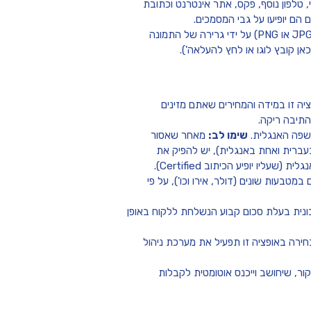
, טלפון נוסף, פקס, אתר אינטרנט וכתובת
הם יופיעו על גבי המסמכים.
ניתן להעלות לוגו למערכת בפורמט תמונה (כגון JPG או PNG) על ידי גרירה של התמונה
 קובץ לוגו או לחץ להעלאה').
יה זו במידה והמחירים שאתם מזינים
התיבה ריקה.
פה האנגלית.
שימו לב:
מאחר שאסור
עברית ואחת באנגלית), יש להפיק את
יו יופיע הכיתוב Certified).
בעות שונים (דולר, אירו וכו'), על פי
נית בעלת סכום קבוע הנשלחת ללקוח באופן
Invoice Mave ומעלה. בחירה באופציה זו תפעיל את מערכת ניהול
ור, שיחושב וייכנס אוטומטית לקבלות