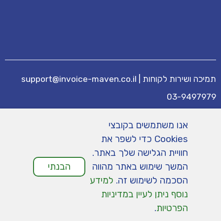
תמיכה ושירות לקוחות
|
support@invoice-maven.co.il
03-9497979
מידע נוסף
אנו משתמשים בקובצי
מחירים
|
תנאי שימוש
|
תמיכה
|
מפת אתר
|
Cookies כדי לשפר את
הצהרת נגישות
|
מדיניות פרטיות
חוויית הגלישה שלך באתר.
המשך שימוש באתר מהווה
הבנתי
הסכמה לשימוש זה.
למידע
נוסף ניתן לעיין במדיניות
הפרטיות
.