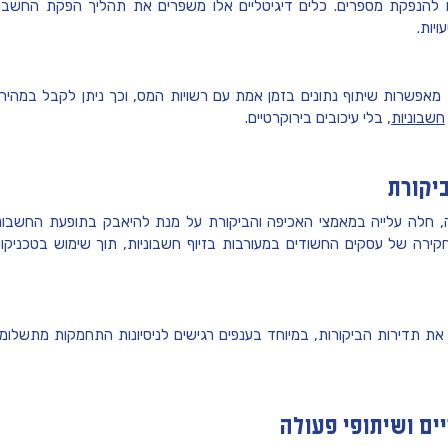
להנפקת מספרים. כלים דיגיטליים אלו משפרים את תהליך הפקת החשבוניו
ויות.
מאפשרות שיתוף נתונים בזמן אמת עם רשויות המס, וכך ניתן לקבל במה
חשבוניות
, בלי עיכובים בירוקרטיים.
יקורת
חלה עלייה במאמצי האכיפה והביקורת על מנת להיאבק בתופעת החשבוניות
י וחקירה של עסקים החשודים במעורבות בזיוף חשבוניות, תוך שימוש בטכניקות
את תדירות הביקורות, במיוחד בענפים רגישים לניסיונות התחמקות מתשלומי 
יים ושיתופי פעולה