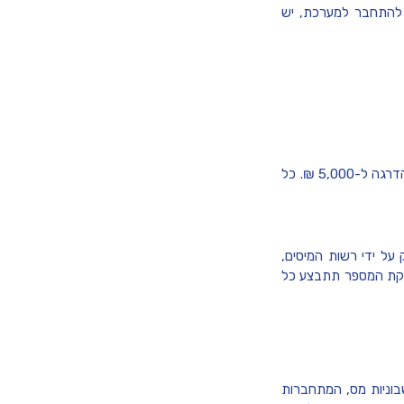
להתחבר למערכת, יש
נכון להיום, הרף להקצאת מספרי חשבוניות עומד על 25,000 ₪, אך במהלך הזמן סכום זה יופחת בהדרגה ל-5,000 ₪. כל
על ידי רשות המיסים,
פקת המספר תתבצע כל
וניות מס, המתחברות