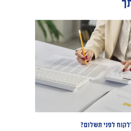
תך
לקוח לפני תשלום?