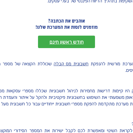
שקיפות בתהליך הדיווח הפיננסי של בעלי עסקים.
אוהבים את הכתבה?
מוזמנים לנסות את המערכת שלנו!
חודש ראשון חינם
מערכת מורשית להנפקת
חשבונית מס קבלה
שכוללת הקצאה של מספר חשב
סים.
היו קיימות דרישות מחמירות לניהול חשבוניות שכללו מספרי עסקאות מ
ן משמעותי את השימוש בחשבוניות פיקטיביות ולהקל על איתור והעמדת העב
מערכת מתקדמת להפקת מספרי חשבונית ייחודיים עבור כל חשבונית מעל סכ
קראת השינוי ומאפשרת לכם לקבל ישירות את המספר הסידורי המוקצה