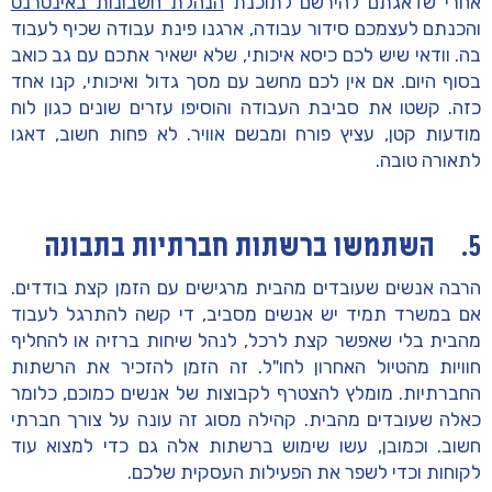
אחרי שדאגתם להירשם לתוכנת
הנהלת חשבונות באינטרנט
והכנתם לעצמכם סידור עבודה, ארגנו פינת עבודה שכיף לעבוד
בה. וודאי שיש לכם כיסא איכותי, שלא ישאיר אתכם עם גב כואב
בסוף היום. אם אין לכם מחשב עם מסך גדול ואיכותי, קנו אחד
כזה. קשטו את סביבת העבודה והוסיפו עזרים שונים כגון לוח
מודעות קטן, עציץ פורח ומבשם אוויר. לא פחות חשוב, דאגו
לתאורה טובה.
5. השתמשו ברשתות חברתיות בתבונה
הרבה אנשים שעובדים מהבית מרגישים עם הזמן קצת בודדים.
אם במשרד תמיד יש אנשים מסביב, די קשה להתרגל לעבוד
מהבית בלי שאפשר קצת לרכל, לנהל שיחות ברזיה או להחליף
חוויות מהטיול האחרון לחו"ל. זה הזמן להזכיר את הרשתות
החברתיות. מומלץ להצטרף לקבוצות של אנשים כמוכם, כלומר
כאלה שעובדים מהבית. קהילה מסוג זה עונה על צורך חברתי
חשוב. וכמובן, עשו שימוש ברשתות אלה גם כדי למצוא עוד
לקוחות וכדי לשפר את הפעילות העסקית שלכם.