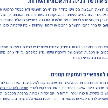
יאות של הבינה המלאכותית הפורחת
הוצאת חשבונית מס
אינו מחליף את הגורם האנושי ולא מבטל לחלוטין 
אמנים יודעות לסייע, לעיתים הן מעניקות המלצות ותובנות חשובות, אך הן לא
שבון מקצועי יודע להשלים את מלאכת התוכנה. במקצוע הנהלת החשבונות ע
עם יש צורך להבין הקשרים רחבים או לגלות יצירתיות – מה שלפחות כיום, ה
בונות מנוסה יידע לזהות דגשים, היבטים מיוחדים או חריגות בפעילות חשבונא
עסקיים או הטמעת דגשים של רגולציה ומיסוי עדיין מטופלים על ידי גורמי מקצ
נה וגורם מקצועי גם יחד.
 לעצמאיים ועסקים קטנים
 מרוויחים ונהנים מהטכנולוגיה החדשה. במקום לשלם עבור שירות הנהלת
ת מהסוג הישן, אפשר להתקדם. פשוט ומתבקש להכיר
תוכנה להנהלת חשבו
ו בקלות. תוכנה יעילה, ידידותית, עם יכולות גבוהות בהפקת מסמכים, תיוק,
עסקים להתנהל באופן עצמאי יותר, תוך חיסכון בכסף וללא איחורים בהגשת דו