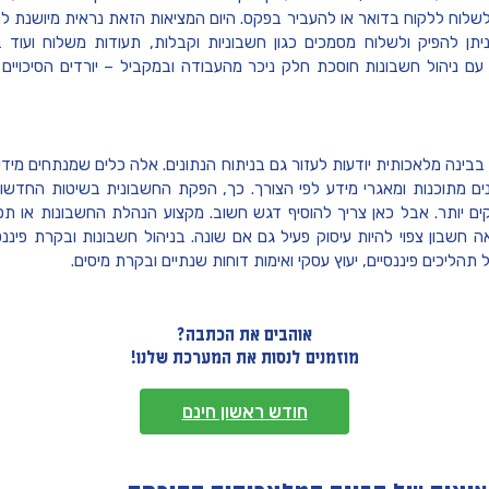
לשלוח ללקוח בדואר או להעביר בפקס. היום המציאות הזאת נראית מיושנת ל
תן להפיק ולשלוח מסמכים כגון חשבוניות וקבלות, תעודות משלוח ועוד 
 ניהול חשבונות חוסכת חלק ניכר מהעבודה ובמקביל – יורדים הסיכויים 
 בבינה מלאכותית יודעות לעזור גם בניתוח הנתונים. אלה כלים שמנתחים מידע
ונים מתוכנות ומאגרי מידע לפי הצורך. כך, הפקת החשבונית בשיטות החד
יקים יותר. אבל כאן צריך להוסיף דגש חשוב. מקצוע הנהלת החשבונות או ת
ה חשבון צפוי להיות עיסוק פעיל גם אם שונה. בניהול חשבונות ובקרת פיננס
תהליכים פיננסיים, יעוץ עסקי ואימות דוחות שנתיים ובקרת מיסים.
אוהבים את הכתבה?
מוזמנים לנסות את המערכת שלנו!
חודש ראשון חינם