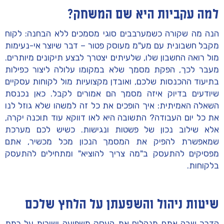
למה עקביות היא שם המשחק?
הנה מה שקורה כשמערבבים סוגי מסמכים ללא הבחנה: לקוח
מקבל חשבונית עם מע"מ מעוסק פטור – דבר שיוצר אי-נעימות
מול רואה החשבון שלו, שלעיתים יצטרך לבצע תיקונים מיותרים.
מעבר לכך, הפקת מסמך שלא במקומו עלולה ליצור כפילות
בתיעוד ההכנסות שלכם, ואובדן מקצועיות מול לקוחות עסקיים
שיודעים בדיוק איזה מסמך הם אמורים לקבל. כאן נכנסת
השאלה האמיתית: איך הופכים את כל זה למשהו שלא גוזל לנו
את כל יום העבודה? התשובה היא לאו דווקא עוד תוכנה יקרה,
אלא שילוב נכון של פשטות ונגישות. כשיש לכם מערכת
שמאפשרת להפיק את המסמך הנכון מכל מכשיר, אתם
מפסיקים להתעסק ב"מה צריך להוציא" ומתחילים להתעסק
בלקוחות.
שיטות ניהול והשפעתן על הלחץ שלכם
הדרך שבה אתם מנהלים את העסק משפיעה ישירות על רמת