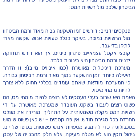
הביטחון שלכם מול רשויות המס:
פנקסים ידניים:
דורשים זמן השקעה גבוה מאוד ורמת הביטחון
מול הרשויות נמוכה, בעיקר בגלל טעויות אנוש שקשה מאוד
לתקן בדיעבד.
קובצי אקסל עצמאיים:
פתרון ביניים, אך הוא דורש תחזוקה
ידנית ורמת הביטחון היא בינונית בלבד.
מערכת דיגיטלית מאושרת (כמו אינוויס מייבן):
זו הדרך
היעילה ביותר; זמן ההשקעה נמוך מאוד ורמת הביטחון גבוהה,
כי המערכת מוודאת שאתם עומדים בכללי החוק ללא צורך
להיות מומחי מיסוי.
האמת היא שרוב בעלי העסקים לא רוצים להיות מומחי מס, הם
פשוט רוצים לעבוד בשקט. העובדה שמערכת מאושרת על ידי
רשויות המס מקלה משמעותית על התהליך ומורידה את מפלס
החרדה בכל סגירת חודש. אין פה קסמים – יש כאן פשוט שימוש
בטכנולוגיה כדי להימנע מטעויות אנוש פשוטות. בסופו של יום,
ניהול תקין הוא לא מטלה מעיקה, אלא חלק מהבנייה של עסק