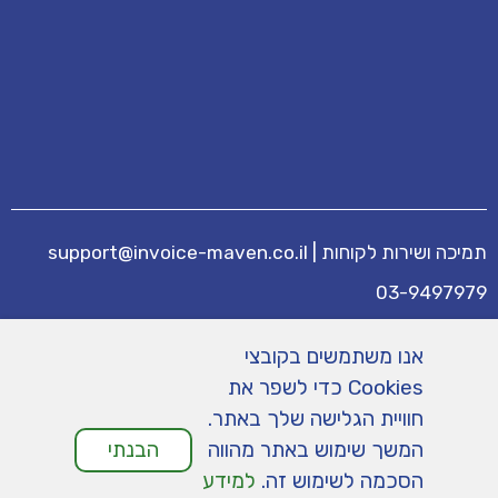
תמיכה ושירות לקוחות
|
support@invoice-maven.co.il
03-9497979
מידע נוסף
אנו משתמשים בקובצי
מחירים
|
תנאי שימוש
|
תמיכה
|
מפת אתר
|
Cookies כדי לשפר את
הצהרת נגישות
|
מדיניות פרטיות
חוויית הגלישה שלך באתר.
המשך שימוש באתר מהווה
הבנתי
הסכמה לשימוש זה.
למידע