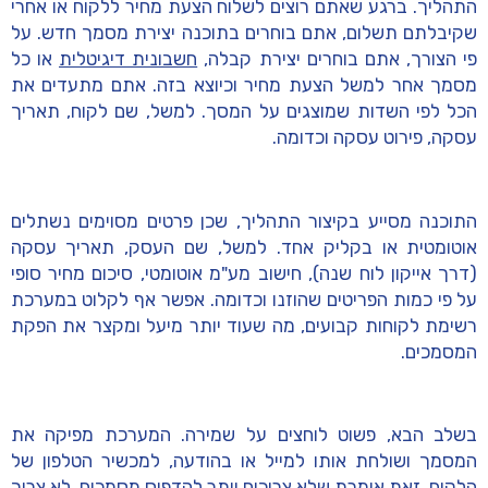
התהליך. ברגע שאתם רוצים לשלוח הצעת מחיר ללקוח או אחרי
שקיבלתם תשלום, אתם בוחרים בתוכנה יצירת מסמך חדש. על
פי הצורך, אתם בוחרים יצירת קבלה,
חשבונית דיגיטלית
או כל
מסמך אחר למשל הצעת מחיר וכיוצא בזה. אתם מתעדים את
הכל לפי השדות שמוצגים על המסך. למשל, שם לקוח, תאריך
עסקה, פירוט עסקה וכדומה.
התוכנה מסייע בקיצור התהליך, שכן פרטים מסוימים נשתלים
אוטומטית או בקליק אחד. למשל, שם העסק, תאריך עסקה
(דרך אייקון לוח שנה), חישוב מע"מ אוטומטי, סיכום מחיר סופי
על פי כמות הפריטים שהוזנו וכדומה. אפשר אף לקלוט במערכת
רשימת לקוחות קבועים, מה שעוד יותר מיעל ומקצר את הפקת
המסמכים.
בשלב הבא, פשוט לוחצים על שמירה. המערכת מפיקה את
המסמך ושולחת אותו למייל או בהודעה, למכשיר הטלפון של
הלקוח. זאת אומרת שלא צריכים יותר להדפיס מסמכים, לא צריך