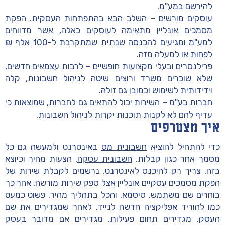
להירשם במע"מ.
עוסקים מורשים – השלב הבא בהתפתחות העסקית. הפקת
מסמכים אונליין מתאימה לעוסקים כאלה, אשר מדווחים
למע"מ ומגיעים להכנסה שנתית שמתקרבת ל-100 אלף ₪
לפחות או למעלה מזה.
פרילנסרים ובעלי מקצועות חופשיים – לרבות עצמאים חדשים,
שלא שוכרים משרד ורוצים שיטה לניהול חשבונות, קלה
וידידותית לשימוש וכמובן גם זולה.
חברות בע"מ – השירות יכול להתאים גם לחברות, שמוצאות כי
עדיף להם לא לקנות תוכנות יקרות לניהול חשבונות.
איך מצטרפים
כדי להתחיל להוציא
חשבונית מס
באינטרנט ולמעשה גם כל
מסמך אחר כגון קבלות,
חשבונית עסקה
, הצעות מחיר וכיוצא
בזה, צריך רק להיכנס לאינטרנט. נרשמים לקבלת שירות של
הפקת מסמכים עסקיים אונליין אצל ספק שירות מורשה. אחר כך
בוחרים שם משתמש, סיסמא, והכל בתהליך מהיר, פשוט כמעט
כמו להוריד אפליקציה חדשה לנייד. לאחר שמגדירים את שם
העסק, מגדירים תחום פעילות, מגדירים אם מדובר בעסק